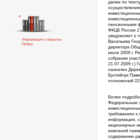
далее по текст
осуществление
инвестиционн
инвестиционны
пенсионными ф
ФКЦБ России 2
уведомляет о 
Информация о закрытых
Васильева Гео
ПИФах
директора Общ
июля 2009 г. 
собрания учас
21.07.2009 г.)
назначен Дире
Бухтийчук Пав
полномочий 22 
Более подроб
Федеральным з
инвестиционны
требованиях к 
информации, с
акционерных и
компаний паев
содержанию р