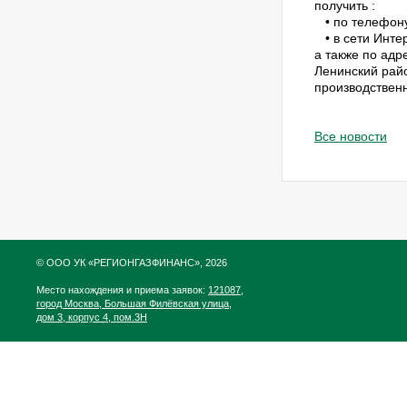
получить :
• по телефону:
• в сети Интер
а также по адр
Ленинский рай
производствен
Все новости
© ООО УК «РЕГИОНГАЗФИНАНС», 2026
Место нахождения и приема заявок:
121087,
город Москва, Большая Филёвская улица,
дом 3, корпус 4, пом.3Н