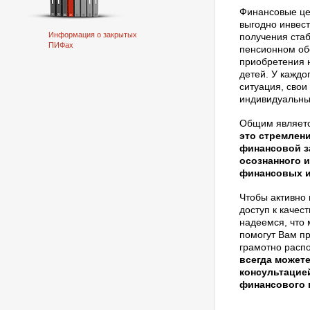
Финансовые це
выгодно инвес
Информация о закрытых
получения стаб
ПИФах
пенсионном об
приобретения 
детей. У каждо
ситуация, сво
индивидуальны
Общим являетс
это стремлен
финансовой з
осознанного 
финансовых и
Чтобы активно
доступ к каче
надеемся, что
помогут Вам п
грамотно расп
всегда может
консультацие
финансового 