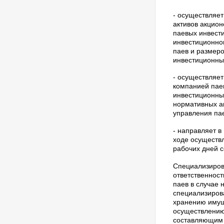
- осуществляет
активов акцио
паевых инвест
инвестиционно
паев и размер
инвестиционны
- осуществляе
компанией пае
инвестиционных
нормативных ак
управления па
- направляет в
ходе осуществ
рабочих дней 
Специализиров
ответственнос
паев в случае
специализиров
хранению имущ
осуществлению
составляющим 