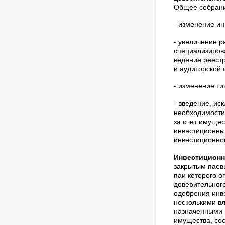
Общее собрани
- изменение и
- увеличение 
специализиров
ведение реест
и аудиторской 
- изменение ти
- введение, и
необходимости
за счет имуще
инвестиционны
инвестиционном
Инвестиционн
закрытым паев
паи которого о
доверительног
одобрения инв
несколькими в
назначенными 
имущества, со