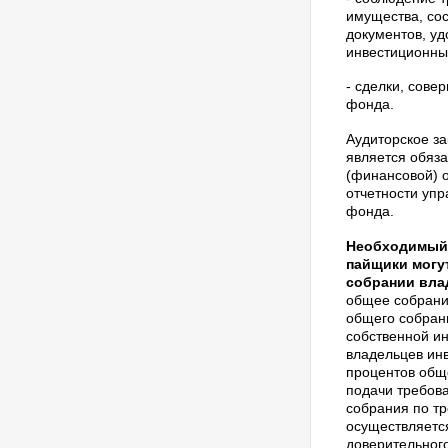
имущества, со
документов, у
инвестиционны
- сделки, сове
фонда.
Аудиторское за
является обяз
(финансовой) о
отчетности уп
фонда.
Необходимый 
пайщики могу
собрании вла
общее собрани
общего собран
собственной и
владельцев ин
процентов обще
подачи требов
собрания по т
осуществляетс
доверительног