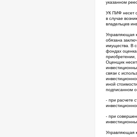
указанном реес
УК ПИФ несет 
в случае возн
владельцев ин
Управляющая к
обязана заклю
имущества. В с
фондах оценка
приобретении, 
Оценщик несет
инвестиционных
связи с испол
инвестиционно
иной стоимости
подписанном 
- при расчете 
инвестиционно
- при соверше
инвестиционны
Управляющая к