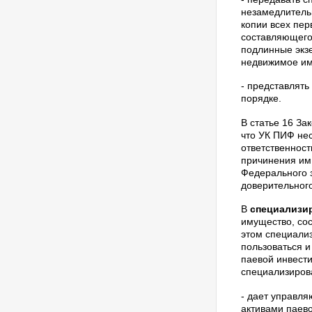
незамедлитель
копии всех пе
составляющего
подлинные экз
недвижимое им
- представлять
порядке.
В статье 16 За
что УК ПИФ не
ответственност
причинения им
Федерального 
доверительног
В
специализи
имущество, со
этом специали
пользоваться 
паевой инвест
специализиров
- дает управл
активами паев