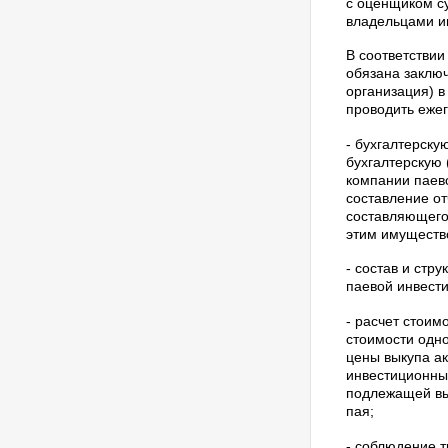
с оценщиком с
владельцами и
В соответстви
обязана заключ
организация) в
проводить ежег
- бухгалтерску
бухгалтерскую
компании паево
составление о
составляющего
этим имуществ
- состав и стр
паевой инвест
- расчет стоим
стоимости одн
цены выкупа ак
инвестиционны
подлежащей вы
пая;
- соблюдение 