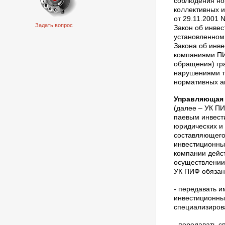
соблюдения но
коллективных 
от 29.11.2001 
Задать вопрос
Закон об инвес
установленном
Закона об инв
компаниями ПИ
обращения) гр
нарушениями т
нормативных ак
Управляющая 
(далее – УК П
паевым инвес
юридических и
составляющего 
инвестиционны
компании дейс
осуществлении 
УК ПИФ обязан
- передавать 
инвестиционный
специализиров
- передавать 