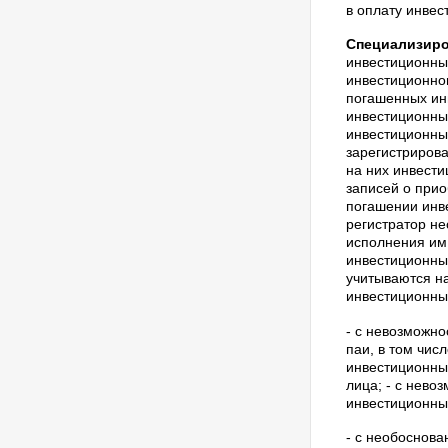
в оплату инвес
Специализиро
инвестиционных
инвестиционно
погашенных ин
инвестиционны
инвестиционны
зарегистрирова
на них инвести
записей о прио
погашении инв
регистратор не
исполнения им
инвестиционны
учитываются на
инвестиционных
- с невозможн
паи, в том чис
инвестиционных
лица; - с нево
инвестиционны
- с необоснова